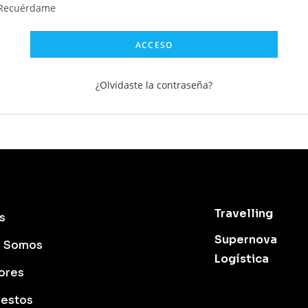
Recuérdame
ACCESO
¿Olvidaste la contraseña?
Travelling
s
Supernova
s Somos
Logística
ores
estos