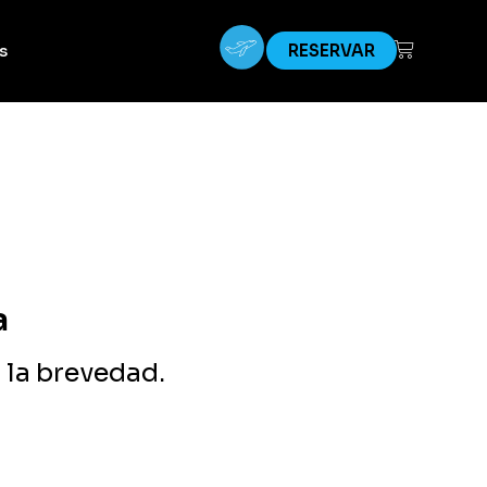
s
RESERVAR
a
 la brevedad.